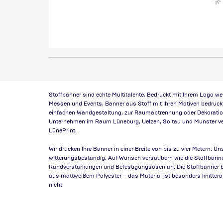
Stoffbanner sind echte Multitalente. Bedruckt mit Ihrem Logo 
Messen und Events. Banner aus Stoff mit Ihren Motiven bedruckt
einfachen Wandgestaltung, zur Raumabtrennung oder Dekoration.
Unternehmen im Raum Lüneburg, Uelzen, Soltau und Munster ve
LünePrint.
Wir drucken Ihre Banner in einer Breite von bis zu vier Metern. Un
witterungsbeständig. Auf Wunsch versäubern wie die Stoffbann
Randverstärkungen und Befestigungsösen an. Die Stoffbanner 
aus mattweißem Polyester – das Material ist besonders knittera
nicht.