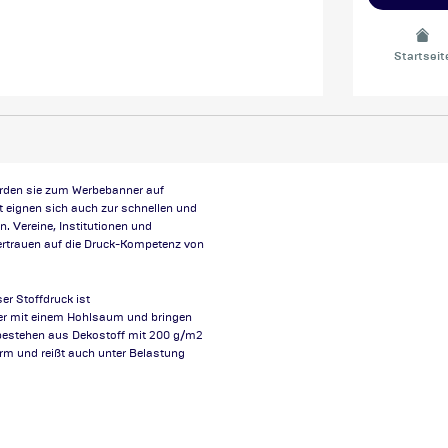
Startseit
werden sie zum Werbebanner auf
 eignen sich auch zur schnellen und
 Vereine, Institutionen und
rtrauen auf die Druck-Kompetenz von
ser Stoffdruck ist
er mit einem Hohlsaum und bringen
bestehen aus Dekostoff mit 200 g/m2
rm und reißt auch unter Belastung