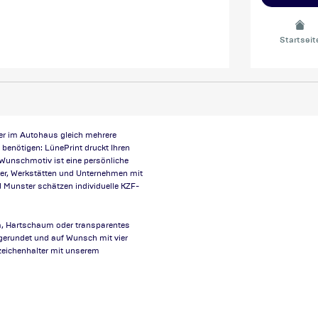
Startseit
er im Autohaus gleich mehrere
benötigen: LünePrint druckt Ihren
Wunschmotiv ist eine persönliche
ser, Werkstätten und Unternehmen mit
Munster schätzen individuelle KZF-
m, Hartschaum oder transparentes
gerundet und auf Wunsch mit vier
nzeichenhalter mit unserem