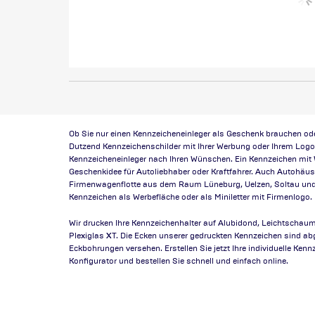
Ob Sie nur einen Kennzeicheneinleger als Geschenk brauchen od
Dutzend Kennzeichenschilder mit Ihrer Werbung oder Ihrem Logo 
Kennzeicheneinleger nach Ihren Wünschen. Ein Kennzeichen mit 
Geschenkidee für Autoliebhaber oder Kraftfahrer. Auch Autohäu
Firmenwagenflotte aus dem Raum Lüneburg, Uelzen, Soltau und 
Kennzeichen als Werbefläche oder als Miniletter mit Firmenlogo.
Wir drucken Ihre Kennzeichenhalter auf Alubidond, Leichtschau
Plexiglas XT. Die Ecken unserer gedruckten Kennzeichen sind ab
Eckbohrungen versehen. Erstellen Sie jetzt Ihre individuelle Ken
Konfigurator und bestellen Sie schnell und einfach online.