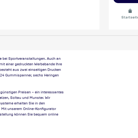
Startseit
he bei Sportveranstaltungen. Auch an
mit einer gedruckten Werbebande Ihre
besteht aus zwei einseitigen Drucken
, 24 Gummispanner, sechs Heringen
 günstigen Preisen – ein interessantes
zen, Soltau und Munster. Wir
ysteme erhalten Sie in den
. Mit unserem Online-Konfigurator
Bestellung können Sie bequem online