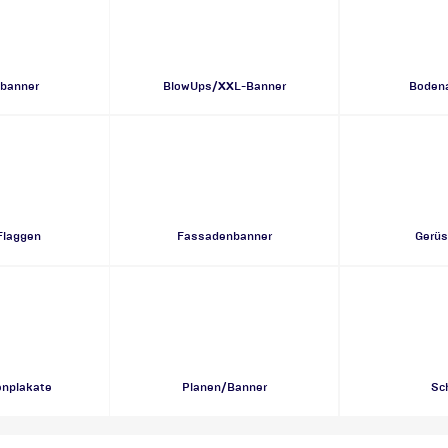
banner
BlowUps/XXL-Banner
Bodena
Flaggen
Fassadenbanner
Gerüs
enplakate
Planen/Banner
Sch