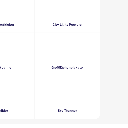
ufkleber
City Light Posters
tbanner
Großflächenplakate
ilder
Stoffbanner