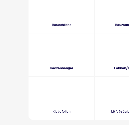
Bauschilder
Bauzaun
Deckenhänger
Fahnen/
Klebefolien
Litfaßsäul