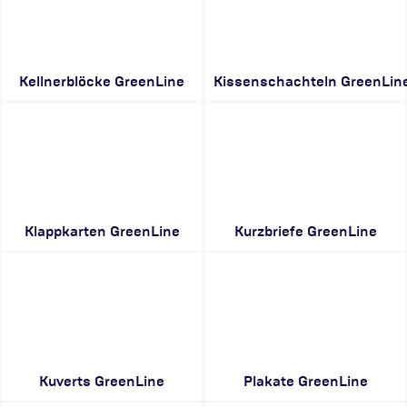
Kellnerblöcke GreenLine
Kissenschachteln GreenLin
Klappkarten GreenLine
Kurzbriefe GreenLine
Kuverts GreenLine
Plakate GreenLine