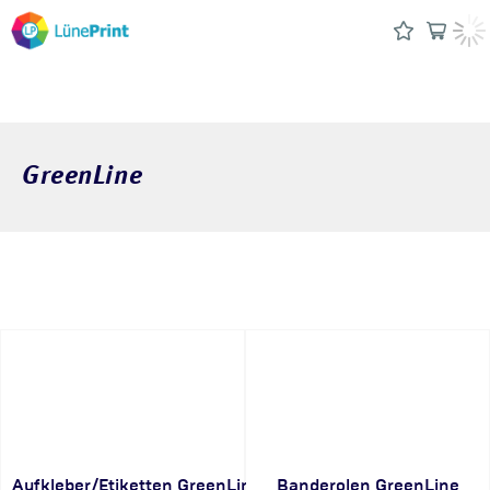
GreenLine
Aufkleber/Etiketten GreenLine
Banderolen GreenLine