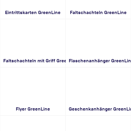
Eintrittskarten GreenLine
Faltschachteln GreenLine
Faltschachteln mit Griff GreenLine
Flaschenanhänger GreenLi
Flyer GreenLine
Geschenkanhänger GreenLi