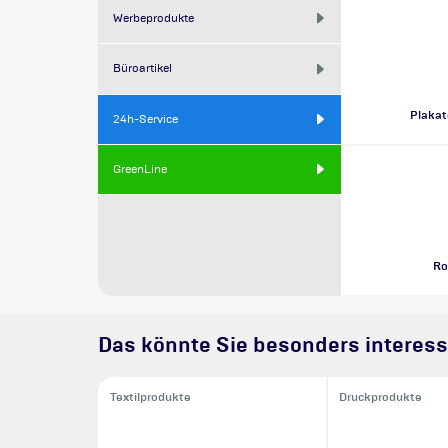
Werbeprodukte
Büroartikel
Plakat
24h-Service
GreenLine
Ro
Das könnte Sie besonders interess
Textilprodukte
Druckprodukte