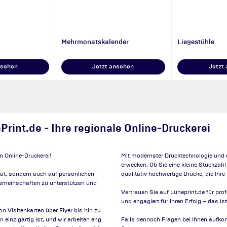
Mehrmonatskalender
Liegestühle
nsehen
Jetzt ansehen
Jetzt
Print.de - Ihre regionale Online-Druckerei
n Online-Druckerei!
Mit modernster Drucktechnologie und e
erwecken. Ob Sie eine kleine Stückzahl
ität, sondern auch auf persönlichen
qualitativ hochwertige Drucke, die Ihre
 Gemeinschaften zu unterstützen und
Vertrauen Sie auf Lüneprint.de für pro
und engagiert für Ihren Erfolg – das i
n Visitenkarten über Flyer bis hin zu
einzigartig ist, und wir arbeiten eng
Falls dennoch Fragen bei Ihnen aufkom