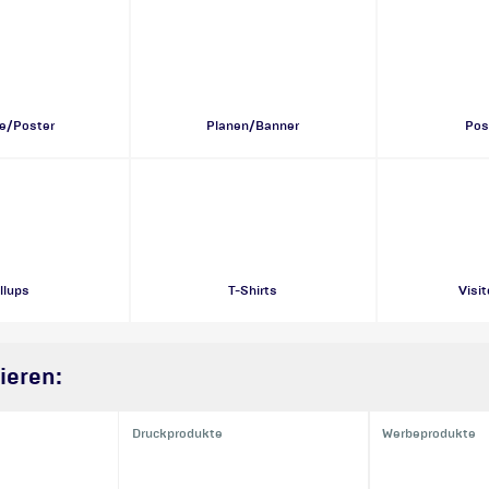
e/Poster
Planen/Banner
Pos
llups
T-Shirts
Visi
ieren:
Druckprodukte
Werbeprodukte