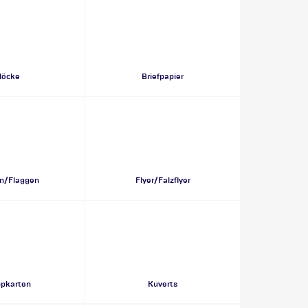
löcke
Briefpapier
n/Flaggen
Flyer/Falzflyer
ppkarten
Kuverts