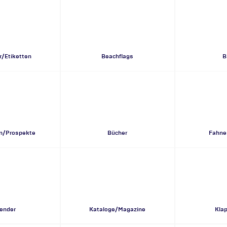
r/Etiketten
Beachflags
B
n/Prospekte
Bücher
Fahne
ender
Kataloge/Magazine
Kla